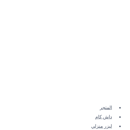
المتجر
داش كام
ليزر منزلي