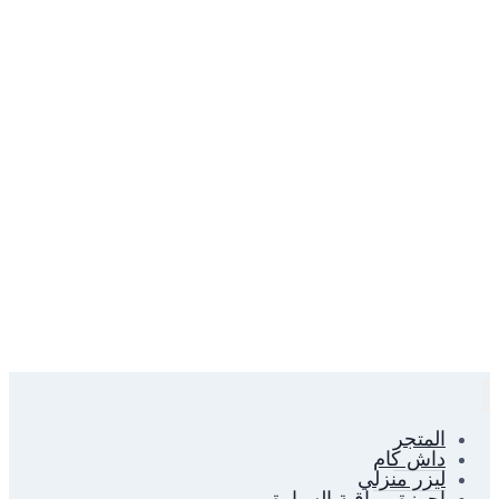
المتجر
داش كام
ليزر منزلي