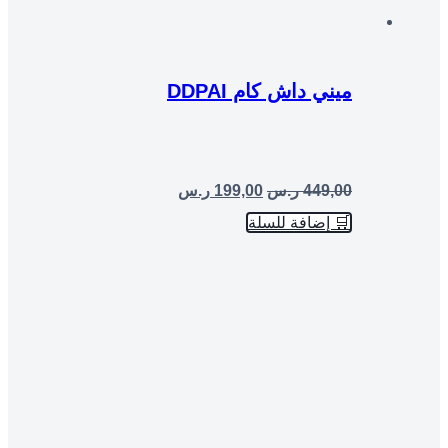
ميني داش كام DDPAI
449,00
ر.س
199,00
ر.س
🛒 إضافة للسلة