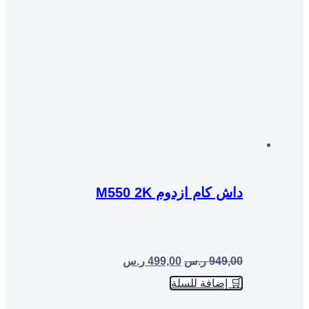
داش كام ازدوم M550 2K
949,00
ر.س
499,00
ر.س
🛒 إضافة للسلة