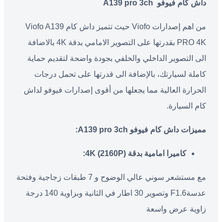
داش كام فيوفو
A139 pro 3ch
من اهم إصدارات Viofo حيث تتميز داش كام Viofo A139
PRO 4K بقدرتها على التصوير الامامي بدقة 4K بالاضافة
الى التصوير الداخلي والخلفي بجودة واضحة لتقديم حماية
كاملة لسيارتك، بالإضافة الى قدرتها على تحمل درجات
الحرارة العالية مما يجعلها من أقوى إصدارات فيوفو لداش
كام السيارة.
مميزات داش كام فيوفو
A139 pro 3ch:
كاميرا امامية بدقة
(2160P) 4K:
مع مستشعر سوني عالي الوضوح و 7 طبقات زجاجية وفتحة
عدسةF1.6 وتصوير 30 اطار في الثانية وبزاوية 140 درجة
زاوية عرض واسعة