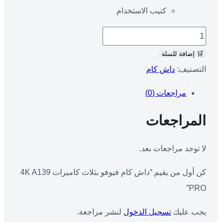
كتيب الاستخدام
🛒 إضافة للسلة
التصنيف:
داش كام
مراجعات (0)
المراجعات
لا توجد مراجعات بعد.
كن أول من يقيم “داش كام فيوفو بثلاث كاميرات 4K A139
PRO”
يجب عليك
تسجيل الدخول
لنشر مراجعة.