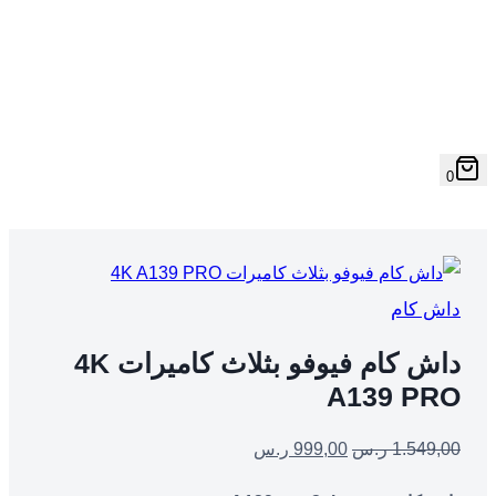
0
داش كام
داش كام فيوفو بثلاث كاميرات 4K
A139 PRO
1.549,00
ر.س
999,00
ر.س