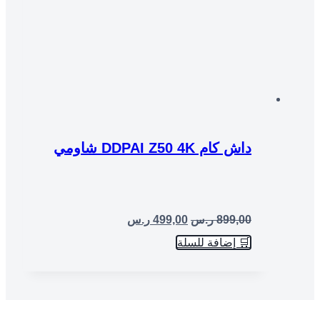
داش كام DDPAI Z50 4K شاومي
899,00
ر.س
499,00
ر.س
🛒 إضافة للسلة