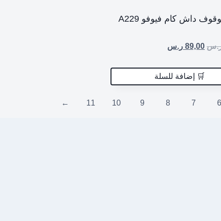
وصلة الوقوف داش كام فيوفو A229
.س
89,00
ر.س
🛒 إضافة للسلة
←
11
10
9
8
7