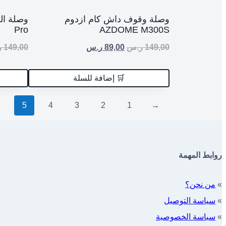
وصلة وقوف داش كام ازدوم
Pro
AZDOME M300S
149,00
ر.س
89,00
ر.س
149,00
ر
🛒 إضافة للسلة
6
5
4
3
2
1
→
روابط المهمة
»
من نحن؟
»
سياسة التوصيل
»
سياسة الخصوصية