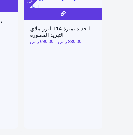
Sale!
الاكثر مبيعاً
ليزر ملاي T14 الجديد بميزة
التبريد المطورة
830,00
ر.س
–
690,00
ر.س