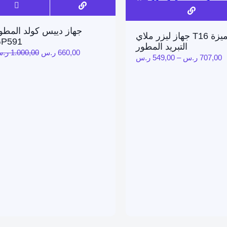
e!
Sale!
افضل ليزر 
جهاز دييس كولد المطو
جهاز ليزر ملاي T16 بميزة
P591
التبريد المطور
660,00
ر.س
1.000,00
ر.
707,00
ر.س
–
549,00
ر.س