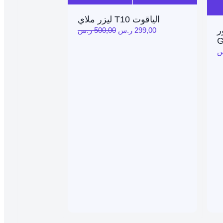
Sale!
Sal
منزلي
ليزر ملاي T10 الياقوت
ر
299,00
ر.س
500,00
ر.س
G
س